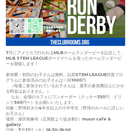
7月にアメリカで行われるMLBホームランダービーを記念して、
MLB STEM LEAGUEボードゲームを使ったホームランダービ
ーを開催します！
参加費：初回のお子さんは無料。以前STEM LEAGUE対面プロ
グラムに参加済みのお子さんは一回1000円
（毎週ご参加されているお子さんは、通常の参加費以上にかか
る料金はありません。）
なお、会場のカフェにワンオーダー（クッキー350円、ドリ
ンク500円〜）をお願いいたします。
対象：野球好きの4年生以上の小中学生（野球のルールに詳しい
お子さん）
場所：港区南麻布（広尾駅より徒歩5分）muun cafe &
gallery
日程：7月21日（火）16:30-18:00