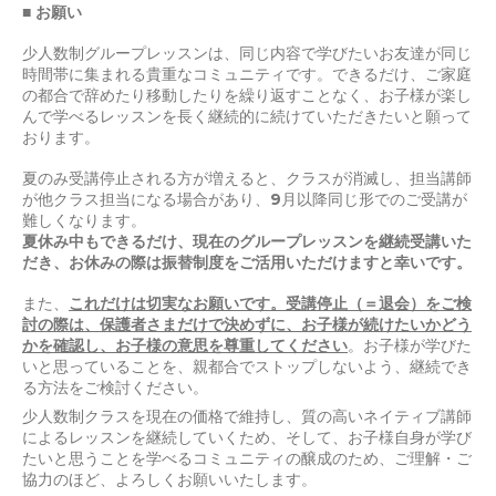
■ お願い
少人数制グループレッスンは、同じ内容で学びたいお友達が同じ
時間帯に集まれる貴重なコミュニティです。できるだけ、ご家庭
の都合で辞めたり移動したりを繰り返すことなく、お子様が楽し
んで学べるレッスンを長く継続的に続けていただきたいと願って
おります。
夏のみ受講停止される方が増えると、クラスが消滅し、担当講師
が他クラス担当になる場合があり、9月以降同じ形でのご受講が
難しくなります。
夏休み中もできるだけ、現在のグループレッスンを継続受講いた
だき、お休みの際は振替制度をご活用いただけますと幸いです。
また、
これだけは切実なお願いです。受講停止（＝退会）をご検
討の際は、保護者さまだけで決めずに、お子様が続けたいかどう
かを確認し、お子様の意思を尊重してください
。お子様が学びた
いと思っていることを、親都合でストップしないよう、継続でき
る方法をご検討ください。
少人数制クラスを現在の価格で維持し、質の高いネイティブ講師
によるレッスンを継続していくため、そして、お子様自身が学び
たいと思うことを学べるコミュニティの醸成のため、ご理解・ご
協力のほど、よろしくお願いいたします。