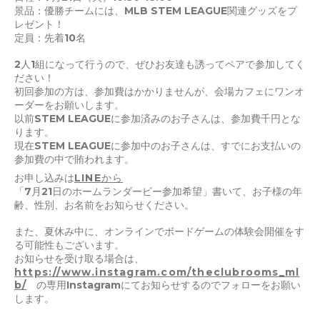
景品：優勝チームには、MLB STEM LEAGUE関連グッズをプ
レゼント！
定員：先着10名
2人1組になって行うので、ぜひお友達も誘ってペアで参加してく
ださい！
初回参加の方は、参加費はかかりませんが、会場カフェにワンオ
ーダーをお願いします。
以前STEM LEAGUEに参加済みのお子さんは、参加費千円とな
ります。
現在STEM LEAGUEに参加中のお子さんは、すでにお支払いの
参加費の中で賄われます。
お申し込みは
LINEから
「7月21日のホームランダービー参加希望」書いて、お子様の年
齢、性別、お名前をお知らせください。
また、夏休み中に、オンラインでボードゲームの体験会開催をす
る可能性もございます。
お知らせを受け取る場合は、
https://www.instagram.com/theclubrooms_ml
b/
の専用Instagramにてお知らせするのでフォローをお願い
します。