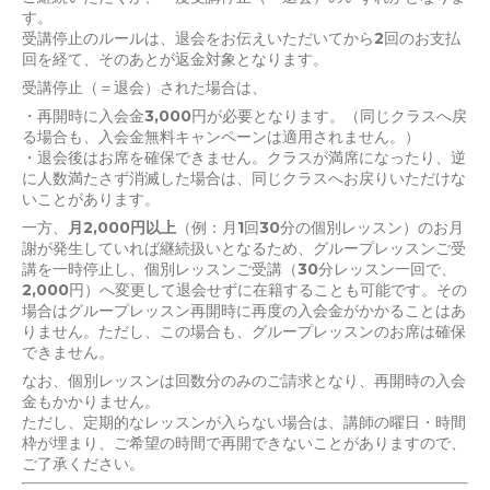
す。
受講停止のルールは、退会をお伝えいただいてから2回のお支払
回を経て、そのあとが返金対象となります。
受講停止（＝退会）された場合は、
・再開時に入会金3,000円が必要となります。（同じクラスへ戻
る場合も、入会金無料キャンペーンは適用されません。）
・退会後はお席を確保できません。クラスが満席になったり、逆
に人数満たさず消滅した場合は、同じクラスへお戻りいただけな
いことがあります。
一方、
月2,000円以上
（例：月1回30分の個別レッスン）のお月
謝が発生していれば継続扱いとなるため、グループレッスンご受
講を一時停止し、個別レッスンご受講（30分レッスン一回で、
2,000円）へ変更して退会せずに在籍することも可能です。その
場合はグループレッスン再開時に再度の入会金がかかることはあ
りません。ただし、この場合も、グループレッスンのお席は確保
できません。
なお、個別レッスンは回数分のみのご請求となり、再開時の入会
金もかかりません。
ただし、定期的なレッスンが入らない場合は、講師の曜日・時間
枠が埋まり、ご希望の時間で再開できないことがありますので、
ご了承ください。