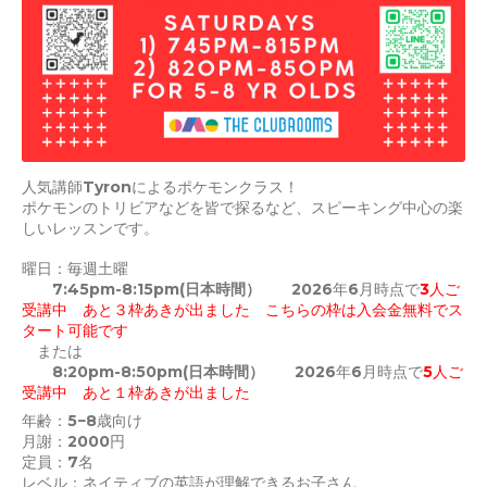
人気講師Tyronによるポケモンクラス！
ポケモンのトリビアなどを皆で探るなど、スピーキング中心の楽
しいレッスンです。
曜日：毎週土曜
7:45pm-8:15pm
(日本時間）
2026年6月時点で
3人ご
受講中 あと３枠あきが出ました こちらの枠は入会金無料でス
タート可能です
または
8:20pm-8:50pm
(日本時間）
2026年6月時点で
5人ご
受講中 あと１枠あきが出ました
年齢：5−8歳向け
月謝：2000円
定員：7名
レベル：ネイティブの英語が理解できるお子さん