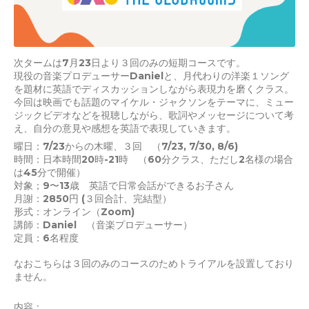
次タームは7月23日より３回のみの短期コースです。
現役の音楽プロデューサーDanielと、月代わりの洋楽１ソング
を題材に英語でディスカッションしながら表現力を磨くクラス。
今回は映画でも話題のマイケル・ジャクソンをテーマに、ミュー
ジックビデオなどを視聴しながら、歌詞やメッセージについて考
え、自分の意見や感想を英語で表現していきます。
曜日：7/23からの木曜、３回 （7/23, 7/30, 8/6)
時間：日本時間20時-21時 （60分クラス、ただし2名様の場合
は45分で開催）
対象；9〜13歳 英語で日常会話ができるお子さん
月謝：2850円 (３回合計、完結型）
形式：オンライン（Zoom)
講師：Daniel （音楽プロデューサー）
定員：6名程度
なおこちらは３回のみのコースのためトライアルを設置しており
ません。
内容：