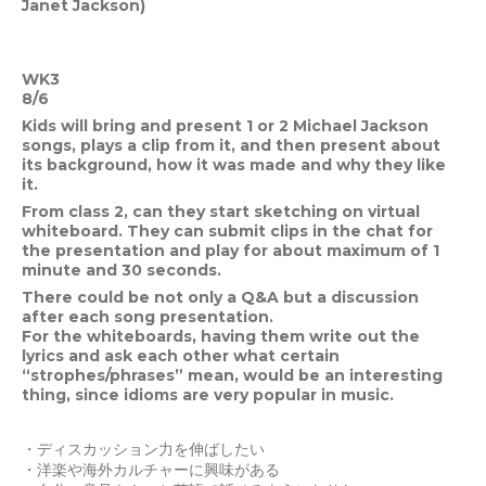
Janet Jackson)
WK3
8/6
Kids will bring and present 1 or 2 Michael Jackson
songs, plays a clip from it, and then present about
its background, how it was made and why they like
it.
From class 2, can they start sketching on virtual
whiteboard. They can submit clips in the chat for
the presentation and play for about maximum of 1
minute and 30 seconds.
There could be not only a Q&A but a discussion
after each song presentation.
For the whiteboards, having them write out the
lyrics and ask each other what certain
“strophes/phrases” mean, would be an interesting
thing, since idioms are very popular in music.
・ディスカッション力を伸ばしたい
・洋楽や海外カルチャーに興味がある