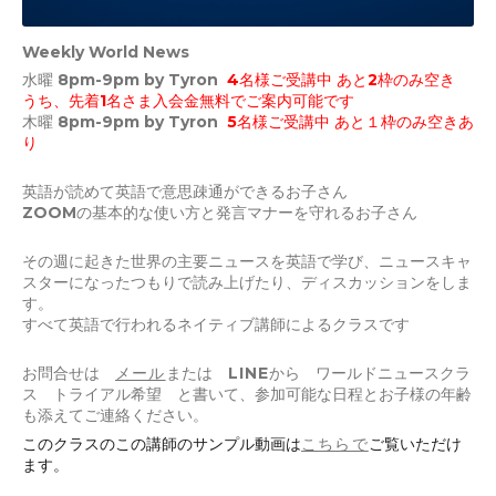
Weekly World News
水曜 8pm-9pm by Tyron
4
名様ご受講中 あと2枠のみ空き
うち、先着1名さま入会金無料でご案内可能です
木曜 8pm-9pm by Tyron
5
名様ご受講中 あと１枠のみ空きあ
り
英語が読めて英語で意思疎通ができるお子さん
ZOOMの基本的な使い方と発言マナーを守れるお子さん
その週に起きた世界の主要ニュースを英語で学び、ニュースキャ
スターになったつもりで読み上げたり、ディスカッションをしま
す。
すべて英語で行われるネイティブ講師によるクラスです
お問合せは
メール
または
LINE
から ワールドニュースクラ
ス トライアル希望 と書いて、参加可能な日程とお子様の年齢
も添えてご連絡ください。
このクラスのこの講師のサンプル動画は
こちらで
ご覧いただけ
ます。