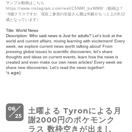
サンプル動画はこちら
https://www.instagram.com/reel/C5NMI_bxWM8/
（動画は７
−8歳クラスですが、現在ご参加の生徒さん層は年齢がもっと上の8-12
歳となっています）
Title: World News
Description: Who said news is Just for adults?
Let's look at the
world and current affairs, mixing learning with excitement! Every
week, we explore current news worth talking about! From
pressing global issues to scientific discoveries, let's share
thoughts and ideas on current events, learn how the news is
created and even make our own news articles! Every week we
share new discoveries. Let's read the news together!
's age)
06
土曜よる Tyronによる月
25
謝2000円のポケモンク
ラス 数枠空きが出まし