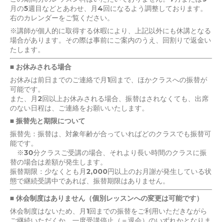
月の5週目などとあわせ、月4回になるよう調整しております。
右のカレンダーをご覧ください。
※講師が個人的に取得する休暇により、上記以外にも休講となる
場合があります。その際は事前にご案内のうえ、回割りで返金い
たします。
■ お休みされる場合
お休みは前日までのご連絡で月1回まで、ほかクラスへの振替が
可能です。
また、月2回以上お休みされる場合、振替はされなくても、出席
のない日程は、ご連絡をお願いいたします。
■ 振替先と期限について
振替先：振替は、対象年齢が合っていればどのクラスでも振替可
能です。
※30分クラスご受講の場合、それより長い時間のクラスに振
替の場合は差額が発生します。
振替期限：少なくとも月2,000円以上のお月謝が発生している状
態で継続受講中であれば、振替期限はありません。
■ 休会制度はありません（個別レッスンへの変更は可能です）
休会制度はないため、月1回までの振替をご利用いただきながら
ご継続いただくか、一度受講停止（＝退会）のいずれかとなりま