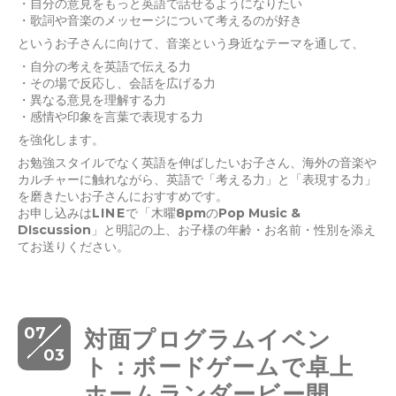
・自分の意見をもっと英語で話せるようになりたい
・歌詞や音楽のメッセージについて考えるのが好き
というお子さんに向けて、音楽という身近なテーマを通して、
・自分の考えを英語で伝える力
・その場で反応し、会話を広げる力
・異なる意見を理解する力
・感情や印象を言葉で表現する力
を強化します。
お勉強スタイルでなく英語を伸ばしたいお子さん、海外の音楽や
カルチャーに触れながら、英語で「考える力」と「表現する力」
を磨きたいお子さんにおすすめです。
お申し込みは
LINEで
「木曜8pmのPop Music &
DIscussion」と明記の上、お子様の年齢・お名前・性別を添え
てお送りください。
07
対面プログラムイベン
03
ト：ボードゲームで卓上
ホームランダービー開