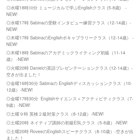
18
English
(5-8
)
-
◎水曜
時10分
ミュージカルで学ぶ
クラス
歳
NEW!
◎水曜17時
Sabina
（12-14歳）-
の受験インタビュー練習クラス
NEW!
◎木曜17時 SabinaのEnglishボキャブラリークラス（12-14歳） -
NEW!
◎木曜18時 Sabinaのアカデミックライティング初級（11-14
歳） -NEW!
◎火曜20時 Danielの英語プレゼンテーションクラス (12-14歳）-
空きが出ました！
◎金曜16時30分 Sabinaの Englishディスカッションクラス（10-
12歳）-NEW!
◎金曜17時30分
Englishサイエンス＋アクティビティクラス（7-
9歳）-NEW!
◎土曜９時 英検２級対策クラス（8-12歳）-NEW!
◎土曜20時 ネイティブ講師の初級ESLクラス（5-8歳）-NEW!
◎土曜20時 RoveeのEnglishスピーチクラス（8-10歳）-空きが出
ました！