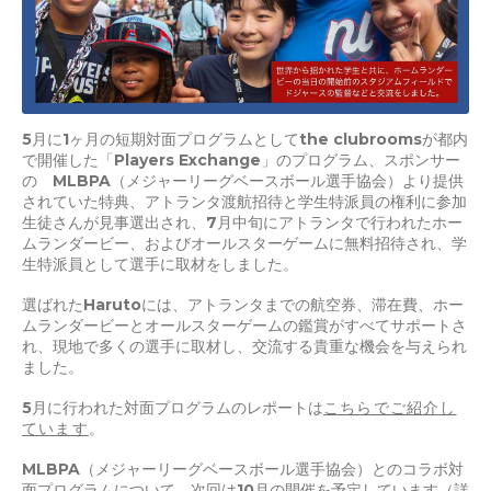
5月に1ヶ月の短期対面プログラムとしてthe clubroomsが都内
で開催した「Players Exchange」のプログラム、スポンサー
の MLBPA（メジャーリーグベースボール選手協会）より提供
されていた特典、アトランタ渡航招待と学生特派員の権利に参加
生徒さんが見事選出され、7月中旬にアトランタで行われたホー
ムランダービー、およびオールスターゲームに無料招待され、学
生特派員として選手に取材をしました。
選ばれたHarutoには、アトランタまでの航空券、滞在費、ホー
ムランダービーとオールスターゲームの鑑賞がすべてサポートさ
れ、現地で多くの選手に取材し、交流する貴重な機会を与えられ
ました。
5月に行われた対面プログラムのレポートは
こちらでご紹介し
ています
。
MLBPA（メジャーリーグベースボール選手協会）とのコラボ対
面プログラムについて、次回は10月の開催を予定しています（詳