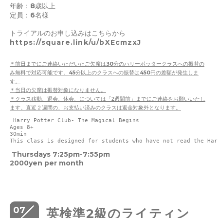
年齢：8歳以上
定員：6名様
トライアルのお申し込みはこちらから
https://square.link/u/bXEcmzxJ
＊前日までにご連絡いただいたご欠席は30分のハリーポッタークラスへの振替の
み無料で対応可能です。45分以上のクラスへの振替は450円の差額が発生しま
す。
＊当日の欠席は振替対象になりません。
2
＊クラス移動、退会、休会、については「
週間前」までにご連絡をお願いいたし
ます。直近２週間の、お支払い済みのクラスは返金対象外となります。
 Harry Potter Club- The Magical Begins
Ages 8+
30min　 
This class is designed for students who have not read the Har
Thursdays 7:25pm-7:55pm
2000yen per month
07
英検準2級のライティン