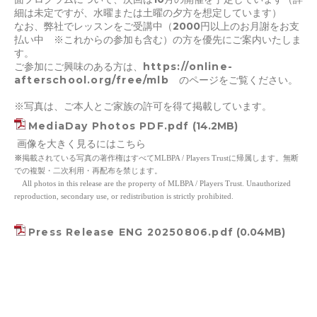
細は未定ですが、水曜または土曜の夕方を想定しています）
なお、弊社でレッスンをご受講中（2000円以上のお月謝をお支
払い中 ※これからの参加も含む）の方を優先にご案内いたしま
す。
ご参加にご興味のある方は、
https://online-
afterschool.org/free/mlb
のページをご覧ください。
※写真は、ご本人とご家族の許可を得て掲載しています。
MediaDay Photos PDF.pdf
(14.2MB)
画像を大きく見るにはこちら
※
掲載されている写真の著作権はすべてMLBPA / Players Trustに帰属します。無断
での複製・二次利用・再配布を禁じます。
All photos in this release are the property of MLBPA / Players Trust. Unauthorized
reproduction, secondary use, or redistribution is strictly prohibited.
Press Release ENG 20250806.pdf
(0.04MB)