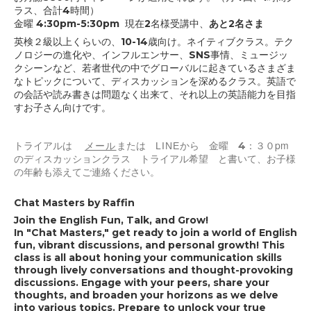
ラス、合計4時間）
金曜 4:30pm-5:30pm
現在2名様受講中、
あと2名さま
英検２級以上くらいの、10-14歳向け。ネイティブクラス。テク
ノロジーの進化や、インフルエンサー、SNS事情、ミュージッ
クシーンなど、若者世代の中でグローバルに起きているさまざま
なトピックについて、ディスカッションを深めるクラス。英語で
の会話や読み書きは問題なく出来て、それ以上の英語能力を目指
すお子さん向けです。
pm
トライアルは
メール
から 金曜 4：３０
または
LINE
のディスカッションクラス トライアル希望 と書いて、お子様
の年齢も添えてご連絡ください。
Chat Masters by Raffin
Join the English Fun, Talk, and Grow!
In "Chat Masters," get ready to join a world of English
fun, vibrant discussions, and personal growth! This
class is all about honing your communication skills
through lively conversations and thought-provoking
discussions. Engage with your peers, share your
thoughts, and broaden your horizons as we delve
into various topics. Prepare to unlock your true