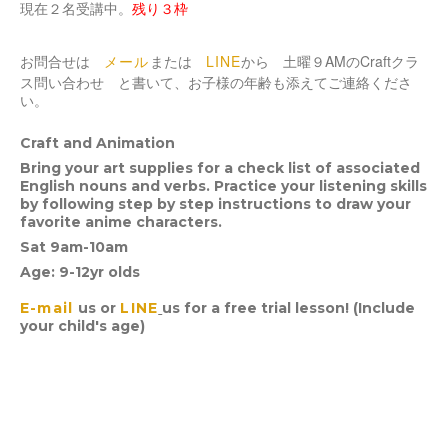
現在２名受講中。
残り３枠
LINE
９AMのCraftクラ
お問合せは
メール
または
から 土曜
ス問い合わせ
と書いて、お子様の年齢も添えてご連絡くださ
い。
Craft and A
nimation
Bring your art supplies for a check list of associated
English nouns and verbs. Practice your listening skills
by following step by step instructions to draw your
favorite anime characters.
Sat 9am-10am
Age: 9-12yr olds
E-mail
us or
LINE
us for a free trial lesson! (Include
your child's age)