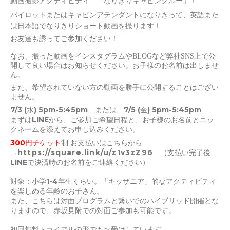
動画撮影アクティビティ 「なりきりキャビンクルー」！
パイロットまたはキャビンアテンダントになりきって、英語また
は日本語でなりきりショート動画を撮ります！
お友達も誘ってご参加ください！
なお、撮った動画をインスタグラムやBLOGなど弊社SNS上で公
開して良い場合はお知らせください。お子様のお名前は出しませ
ん。
また、希望されていない方の動画を勝手に公開することはござい
ません。
7/3 (水) 5pm-5:45pm　または　
7/5 (金) 5pm-5:45pm　
まずはLINEから、ご参加ご希望日程と、お子様のお名前とニッ
クネームを添えてお申し込みください。
300円チケット
制 お支払いはこちらから
→
https://square.link/u/z1v3zZ96
　（支払い完了後
LINEで決済時のお名前をご連絡ください）
対象：小学1-4年生くらい。「キッザニア」的なアクティビティ
を楽しめる年齢のお子さん。
また、こちらは対面プログラムと繋いでのハイブリッド開催とな
りますので、赤坂見附での対面ご参加も可能です。
初回無料トライアルの形でもお受けしています。