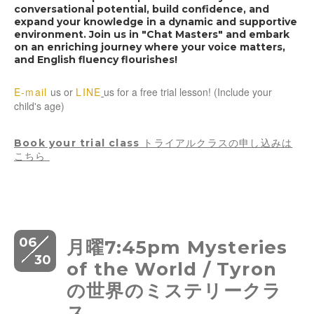
conversational potential, build confidence, and
expand your knowledge in a dynamic and supportive
environment. Join us in "Chat Masters" and embark
on an enriching journey where your voice matters,
and English fluency flourishes!
E-mail
us or
LINE
us for a free trial lesson! (Include your
child's age)
Book your trial class トライアルクラスの申し込みは
こちら
06
月曜7:45pm Mysteries
30
of the World / Tyron
の世界のミステリークラ
ス