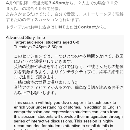
4月9日以降、毎週火曜7:45pmから。２人までの場合３０分、
３人以上の場合４５分で開催。
よみきかせるだけでなく、自分で音読し、ストーリーを深く理解
するためのディスカッションも行います。
トライアルのお申し込みは
LINE
またはContactから。
Advanced Story Time
Target audience: students aged 6-8
Tuesdays 7:45pm-8:30pm
このセッションでは、一つひとつの本を時間をかけて、数回
にわたって深掘りしていきます。
英語の読解や表現を学ぶだけではなく、生徒さんたちの想像
力を刺激するよう、よりインテラクティブに、絵本の細部に
まで注目して読みます。
一緒に絵本の世界に浸りましょう:)
音読アクティビティが入るので、簡単な英語が読めるお子さ
ん以上でお願いします。
This session will help you dive deeper into each book to
enrich your understanding of stories. In addition to English
comprehension and expressions students can learn from
this session, students will develop their imagination through
series of interactive discussions. This session is highly
recommended for students attentive to small details in