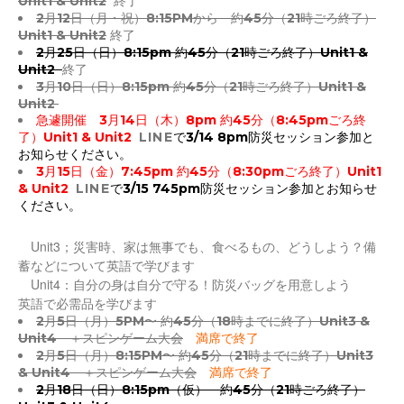
Unit1 & Unit2
終了
2月12日（月・祝）8:15PMから 約45分（21時ごろ終了）
Unit1 & Unit2
終了
2月25日（日）8:15pm 約45分（21時ごろ終了）Unit1 &
Unit2
終了
3月10日（日）8:15pm 約45分（21時ごろ終了）Unit1 &
Unit2
急遽開催 3月14日（木）8pm 約45分（8:45pmごろ終
了）Unit1 & Unit2
LINE
で3/14 8pm防災セッション参加と
お知らせください。
3月15日（金）7:45pm 約45分（8:30pmごろ終了）Unit1
& Unit2
LINE
で3/15 745pm防災セッション参加とお知らせ
ください。
Unit3；災害時、家は無事でも、食べるもの、どうしよう
？備
蓄などについて英語で学びます
Unit4：自分の身は自分で守る！防災バッグを用意しよう
英語で必需品を学びます
2月5日（月）5PM〜 約45分（18時までに終了）Unit3 &
Unit4 ＋スピンゲーム大会
満席で終了
2月5日（月）8:15PM〜 約45分（21時までに終了）Unit3
& Unit4 ＋スピンゲーム大会
満席で終了
2月18日（日）8:15pm（仮） 約45分（21時ごろ終了）