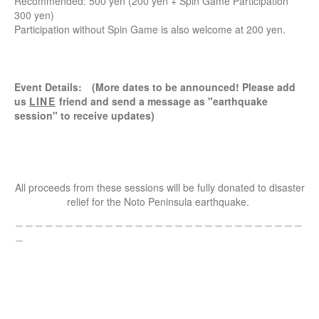
Recommended: 500 yen (200 yen + Spin Game Participation
300 yen)
Participation without Spin Game is also welcome at 200 yen.
Event Details: (More dates to be announced! Please add
us
LINE
friend and send a message as "earthquake
session" to receive updates)
All proceeds from these sessions will be fully donated to disaster
relief for the Noto Peninsula earthquake.
＿＿＿＿＿＿＿＿＿＿＿＿＿＿＿＿＿＿＿＿＿＿＿＿＿＿＿＿＿
＿