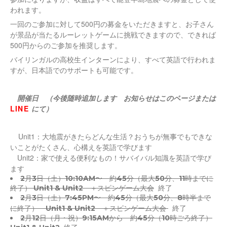
われます。
一回のご参加に対して500円の募金をいただきますと、お子さん
が景品が当たるルーレットゲームに挑戦できますので、できれば
500円からのご参加を推奨します。
バイリンガルの高校生インターンにより、すべて英語で行われま
すが、日本語でのサポートも可能です。
開催日 （今後随時追加します お知らせはこのページまたは
LINE
にて）
Unit1：大地震がきたらどんな生活？おうちが無事でもできな
いことがたくさん、心構えを英語で学びます
Unit2：家で使える便利なもの！
サバイバル知識を英語で学び
ます
2月3日（土）10:10AM〜 約45分（最大50分、11時までに
終了） Unit1 & Unit2 ＋スピンゲーム大会
終了
2月3日（土）7:45PM〜 約45分（最大50分、8時半まで
に終了） Unit1 & Unit2 ＋スピンゲーム大会
終了
2月12日（月・祝）9:15AMから 約45分（10時ごろ終了）