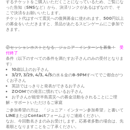
するチケットをご購入いただくことになっているため、ご覧にな
った告知（SNSなど）から、決済リンクがあるはずなので、そ
こで決済をお願いいたします。
チケット代はすべて震災への復興募金に使われます。500円以上
の募金をいただきますと、景品があたるスピンゲームにご参加で
きます。
②セッションホストとなる、ジュニア・インターンを募集！
受
付終了
条件（以下のすべての条件を満たすお子さんのみの受付となりま
す）
10歳以上のお子さん
3/27, 3/29, 4/3, 4/5の水＆金の8-9PMすべてでご都合がつ
くお子さん
英語ではっきりと発表ができるお子さん
ZOOMでの発言に慣れているお子さん
お子さんが能登半島震災への募金活動をされることにご理
解・サポートいただけるご家庭
ご参加希望の方は、「ジュニア・インターン参加希望」と書いて
LINEまたはContactフォームよりご連絡ください。
なお、今回数名さまのみお受けします。応募者多数の場合は、先
着順となりますことをご了承ください。