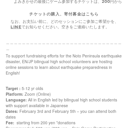
よみきかせの最後にゲーム参加するチケットは、200円から
チケットの購入、寄付募金はこちら
なお、お支払い前に、どのセッションにご参加ご希望かを、
LINE
でお知らせください。空きをご連絡いたします。
＿＿＿＿＿＿＿＿＿＿＿＿＿＿＿＿＿＿＿＿＿＿＿＿＿＿＿＿＿
＿
To support fundraising efforts for the Noto Peninsula earthquake
disaster, EN/JP bilingual high school volunteers are hosting
online sessions to learn about earthquake preparedness in
English!
Target :
5-12 yr olds
Platform:
Zoom (Online)
Language:
All in English led by bilingual high school students
with support available in Japanese
Dates:
February 3rd and February 5th – you can attend both
dates
Fee:
starting from 200 yen *donations