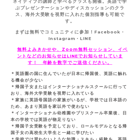
ネイティブの講師と学べるクラスも開催。英語で学
ぶプレゼンテーションやディスカッションのクラ
ス、海外大受験を視野に入れた個別指導も可能で
す。
まずは無料でコミュニティに参加！
Facebook
・
Instagram
・
LINE
無料よみきかせや、Zoom無料セッション、イベ
ントなどのお知らせは
でお知らせしていま
LINE
す！ 年齢を数字でご送信ください。
＊英語圏の国に住んでいたが日本に帰国後、英語に触れ
る機会が少ない
＊帰国子女またはインターナショナルスクールに行って
おり、海外大学受験を視野に入れている
＊家族に英語母国語の家族がいるが、学校では日本語の
ため、あまり英語を家以外で使わない
＊インターナショナル幼稚園やプリスクール卒業後、日
本の学校では英語が物足りない
＊
帰国子女受験を予定しており
、ロールモデルとなる帰
国子女の高校
生
大学生と一緒に学びたい
＊学校では習わないような知識・スキル・経験を、英語