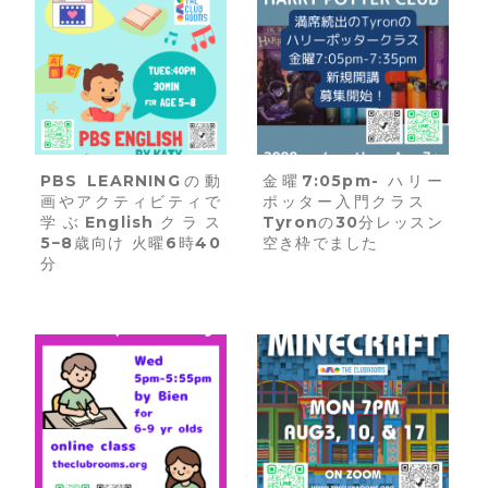
PBS LEARNINGの動
金曜7:05pm- ハリー
画やアクティビティで
ポッター入門クラス
学ぶEnglishクラス
Tyronの30分レッスン
5−8歳向け 火曜6時40
空き枠でました
分