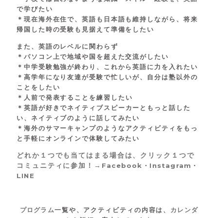
で学びたい
＊現在海外在住で、英語も日本語も維持しながら、将来
帰国した時の受験も見据えて準備をしたい
また、英語のレベルに関わらず
＊パソコン上で地域や国を超えた交流がしたい
＊中学受験勉強が終わり、これから英語に力を入れたい
＊高学年になり友達が受験で忙しいが、自分は塾以外の
ことをしたい
＊人
前で発表することを練習したい
＊
英語が好きでネイティブスピーカーともっと話した
い、ネイティブのように話してみたい
＊
海外のサマーキャンプのようなアクティビティをもっ
と手軽にオンラインで体験してみたい
どれか１つでも当てはまる場合は、クリック１つで
コミュニティに参加！→
Facebook
・
Instagram
・
LINE
プログラム
一覧や、アクティビティの内容は、
カレンダ