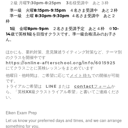
２級 月曜7:30pm-8:25pm 3名様受講中 あと３枠
準一級 火曜8:15pm-9:15pm ４名さま受講中 あと２枠
準一級 土曜 8:30pm-9:30pm ４名さま受講中 あと２
枠
1級 金曜8pm-9pm ２名さま受講予定 あと４枠 ※10-
14歳で英検1級を目指すクラスです。準一級合格済みのお子さ
ん。
ほかにも、要約対策、意見陳述ライティング対策など、テーマ別
のクラスを開催中です
https://online-afterschool.org/info/6015925
にてクラスごとに英検レッスンをまとめています
他曜日・他時間は、ご希望に応じて
メイト待ち
での開催が可能
です。
トライアルご希望は
LINE
または
contactフォーム
か
ら、「英検XX級クラストライアル希望」と書いてご連絡くださ
い。
Eiken Exam Prep
Let us know your preferred days and times, and we can arrange
something for you.