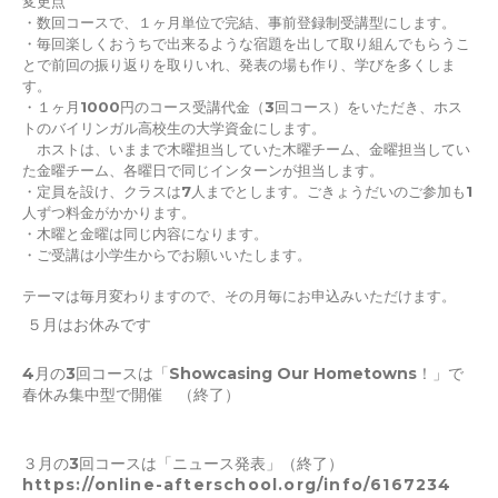
変更点
・数回コースで、１ヶ月単位で完結、事前登録制受講型にします。
・毎回楽しくおうちで出来るような宿題を出して取り組んでもらうこ
とで前回の振り返りを取りいれ、発表の場も作り、学びを多くしま
す。
・１ヶ月1000円のコース受講代金（3回コース）をいただき、ホス
トのバイリンガル高校生の大学資金にします。
ホストは、いままで木曜担当していた木曜チーム、金曜担当してい
た金曜チーム、各曜日で同じインターンが担当します。
・定員を設け、クラスは7人までとします。ごきょうだいのご参加も1
人ずつ料金がかかります。
・木曜と金曜は同じ内容になります。
・ご受講は小学生からでお願いいたします。
テーマは毎月変わりますので、その月毎にお申込みいただけます。
５月はお休みです
4月の3回コースは「Showcasing Our Hometowns！」で
春休み集中型で開催 （終了）
３月の3回コースは「ニュース発表」（終了）
https://online-afterschool.org/info/6167234