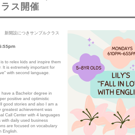
クラス開催
ス 新開設につきサンプルクラス
6:55pm
 is to relex kids and inspire them 
. It is extremely important for 
 love" with second language. 
I have a Bachelor degree in 
er positive and optimistic 
tell good stories and also I am a 
y greatest achievement was 
al Call Center with 4 languages ​​
with daily used business 
ns are focused on vocabulary 
n English.