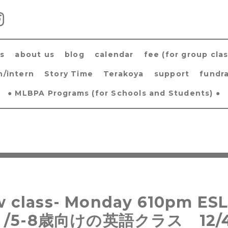
s
about us
blog
calendar
fee (for group clas
h/intern
Story Time
Terakoya
support
fundra
● MLBPA Programs (for Schools and Students) ●
 class- Monday 610pm ESL
ly /5-8歳向けの英語クラス 12