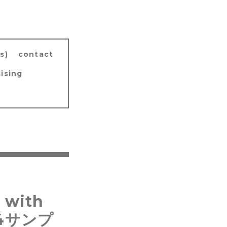
s)
contact
ising
 with
/4サンプ