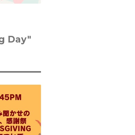
g Day"
。