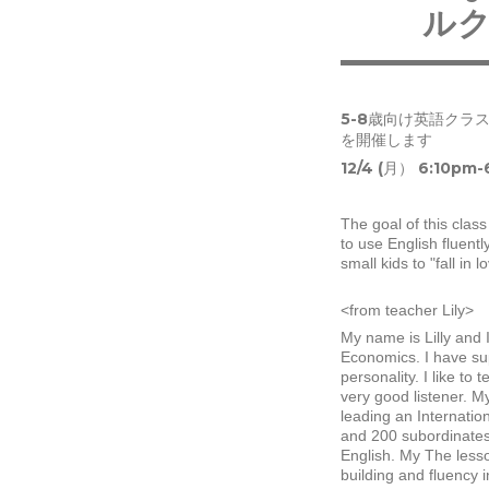
ル
5-8歳向け英語クラ
を開催します
12/4 (月） 6:10pm-
The goal of this class
to use English fluently
small kids to "fall in
<from teacher Lily>
My name is Lilly and 
Economics. I have sup
personality. I like to 
very good listener. M
leading an Internation
and 200 subordinates 
English. My 
The lesso
building and fluency i