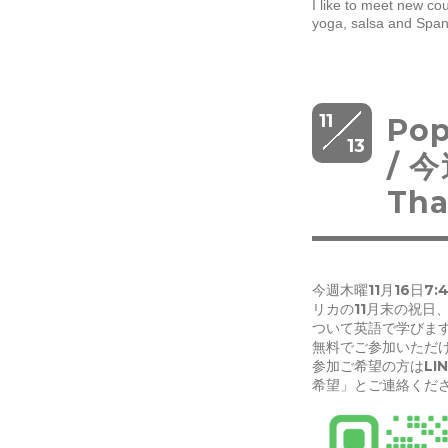
I like to meet new co
yoga, salsa and Span
11
Pop
13
/ 
Th
今週木曜11月16日7:
リカの11月末の祝日
ついて英語で学びま
無料でご参加いただ
参加ご希望の方はLI
希望」とご連絡くだ