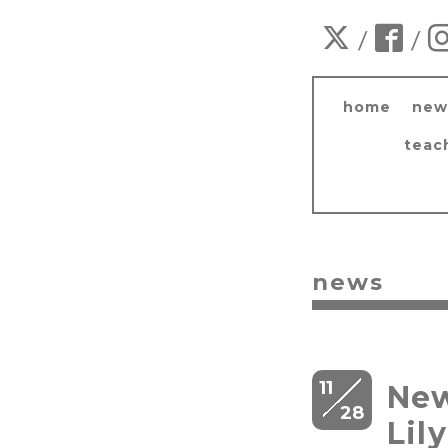
/
/
home
new
teac
news
11
New
28
Li