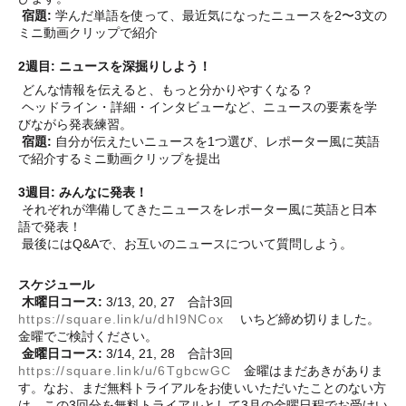
宿題:
学んだ単語を使って、最近気になったニュースを2〜3文の
ミニ動画クリップで紹介
2
週
目: ニュースを深掘りしよう！
どんな情報を伝えると、もっと分かりやすくなる？
ヘッドライン・詳細・インタビューなど、ニュースの要素を学
びながら発表練習。
宿題:
自分が伝えたいニュースを1つ選び、レポーター風に英語
で紹介するミニ動画クリップを提出
3
週
目: みんなに発表！
それぞれが準備してきたニュースをレポーター風に英語と日本
語で発表！
最後にはQ&Aで、お互いのニュースについて質問しよう。
スケジュール
木曜日コース:
3/13, 20, 27 合計3回
https://square.link/u/dhI9NCox
いちど締め切りました。
金曜でご検討ください。
金曜日コース:
3/14, 21, 28 合計3回
https://square.link/u/6TgbcwGC
金曜はまだあきがありま
す。なお、まだ無料トライアルをお使いいただいたことのない方
は、この3回分を無料トライアルとして3月の金曜日程でお受けい