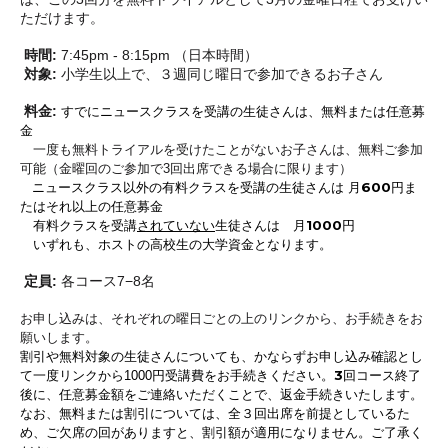
ただけます。
時間:
7:45pm - 8:15pm （日本時間）
対象:
小学生以上で、３週同じ曜日で参加できるお子さん
料金:
すでにニュースクラスを受講の生徒さんは、無料または任意募
金
一度も無料トライアルを受けたことがないお子さんは、無料ご参加
可能（金曜回のご参加で3回出席できる場合に限ります）
ニュースクラス以外の有料クラスを受講の生徒さんは 月600円
ま
たはそれ以上の任意募金
有料クラスを受講
されていない
生徒さんは 月1000円
いずれも、ホストの高校生の大学資金となります。
定員:
各コース7−8名
お申し込みは、それぞれの曜日ごとの
上のリンクから、お手続きをお
願いします。
割引や無料対象の生徒さんについても、かならずお申し込み確認とし
3回コース終了
て一度リンクから1000円受講費をお手続きください。
後に、任意募金額をご連絡いただくことで、返金手続きいたします。
なお、無料または割引については、全３回出席を前提としているた
め、ご欠席の回がありますと、割引額が適用になりません。ご了承く