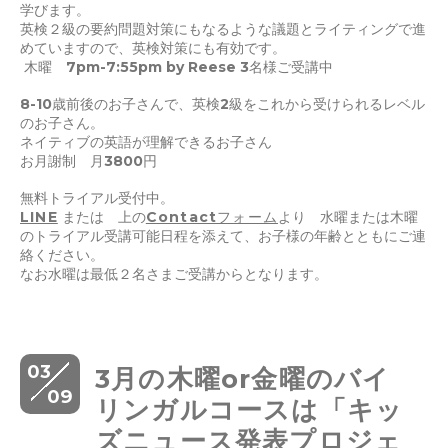
学びます。
英検２級の要約問題対策にもなるような議題とライティングで進
めていますので、英検対策にも有効です。
木曜 7pm-7:55pm by Reese 3名様ご受講中
8-10歳前後のお子さんで、英検2級をこれから受けられるレベル
のお子さん。
ネイティブの英語が理解できるお子さん
お月謝制 月3800円
無料トライアル受付中。
LINE
または 上の
Contactフォーム
より 水曜または木曜
のトライアル受講可能日程を添えて、お子様の年齢とともにご連
絡ください。
なお水曜は最低２名さまご受講からとなります。
03
3月の木曜or金曜のバイ
09
リンガルコースは「キッ
ズニュース発表プロジェ