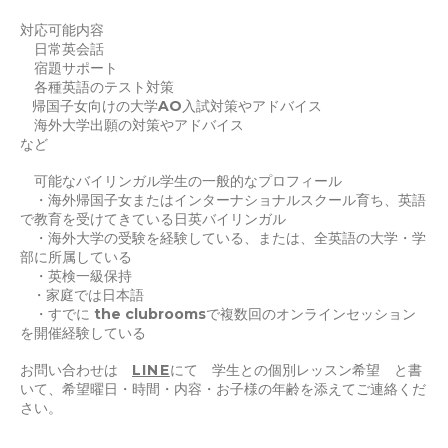
対応可能内容
日常英会話
宿題サポート
各種英語のテスト対策
帰国子女向けの大学AO入試対策やアドバイス
海外大学出願の対策やアドバイス
など
可能な
バイリンガル
学生の一般的なプロフィール
・海外帰国子女またはインターナショナルスクール育ち、英語
で教育を受けてきている日英バイリンガル
・海外大学の受験を経験している、または、全英語の大学・学
部に所属している
・英検一級保持
・家庭では日本語
・すでに the clubroomsで複数回のオンラインセッション
を開催経験している
お問い合わせは
LINE
にて 学生との個別レッスン希望 と書
いて、希望曜日・時間・内容・お子様の年齢を添えてご連絡くだ
さい。