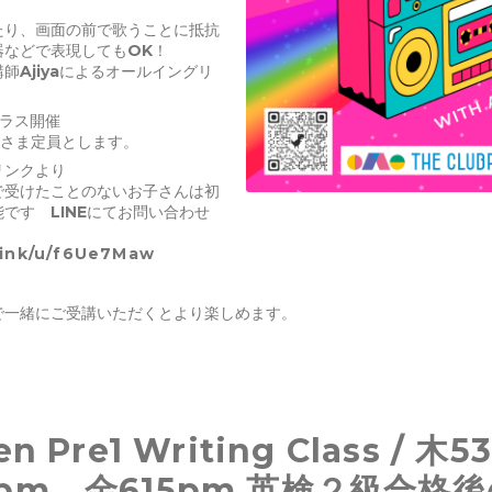
たり、画面の前で歌うことに抵抗
器などで表現してもOK！
師Ajiyaによるオールイングリ
クラス開催
名さま定員とします。
のリンクより
で受けたことのないお子さんは初
です LINEにてお問い合わせ
.link/u/f6Ue7Maw
で一緒にご受講いただくとより楽しめます。
en Pre1 Writing Class / 木
pm、金615pm 英検２級合格