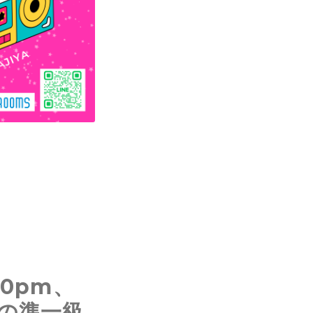
530pm、
後の準一級