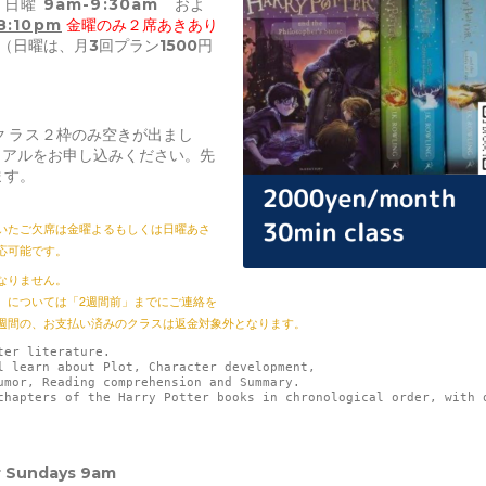
）
日曜 9am-9:30am
およ
8:10pm
金曜のみ２席あきあり
（日曜は、月3回プラン1500円
クラス
２枠のみ空きが出まし
イアルをお申し込みください。先
します。
いたご欠席は金曜よるもしくは日曜あさ
応可能です。
なりません。
、については「
2
週間前」までにご連絡を
週間の、お支払い済みのクラスは返金対象外となります。
ter literature. 
l learn about Plot, Character development, 
umor, Reading comprehension and Summary. 
chapters of the Harry Potter books in chronological order, with 
r Sundays 9am