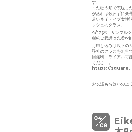
す。
また歌う形で表現し
があれば歌わずに楽
若いネイティブ女性講
ッシュのクラス。
4/17(木）サンプル
継続ご受講は先着6
お申し込みは以下
弊社のクラスを無料
回無料トライアル可能
ください。
https://square
お友達もお誘いの上
04
Eik
08
木8