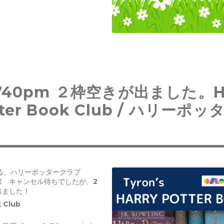
i740pm ２枠空きが出ました。Ha
tter Book Club / ハリーポ
よる、ハリーポッタークラブ
席 キャンセル待ちでしたが、2
出ました！
k Club