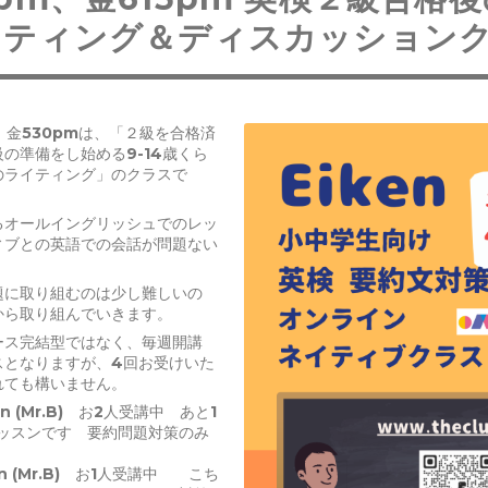
イティング＆ディスカッション
m、金530pmは、「２級を合格済
の準備をし始める9-14歳くら
のライティング」のクラスで
るオールイングリッシュでのレッ
ィブとの英語での会話が問題ない
題に取り組むのは少し難しいの
から取り組んでいきます。
ース完結型ではなく、毎週開講
スとなりますが、4回お受けいた
れても構いません。
ien (Mr.B) お2人受講中 あと1
レッスンです 要約問題対策のみ
ien (Mr.B) お1人受講中 こち