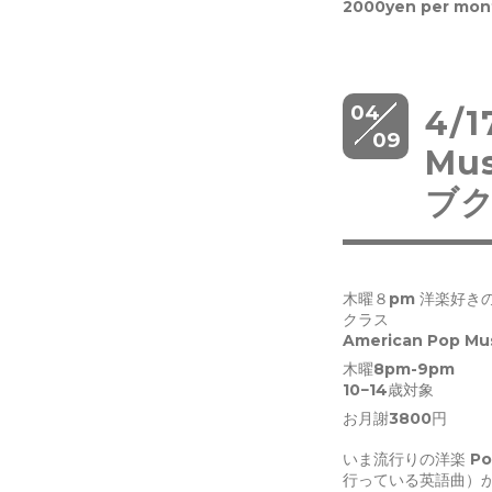
2000yen per mon
04
4/
09
Mu
ブ
木曜８pm 洋楽好きの1
クラス
American Pop 
木曜8pm-9pm
10−14歳対象
お月謝3800円
いま流行りの洋楽 Po
行っている英語曲）