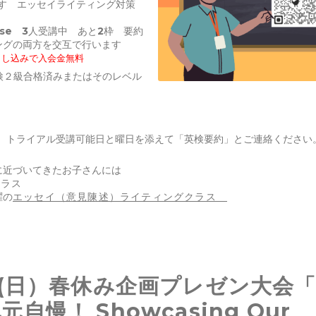
です エッセイライティング対策
eese 3人受講中 あと2枠 要約
ングの両方を交互で行います
お申し込みで
入会金無料
英検２級合格済みまたはそのレベル
と、トライアル受講可能日と曜日を添えて「英検要約」とご連絡ください
に近づいてきたお子さんには
クラス
曜の
エッセイ（意見陳述）ライティングクラス
6(日）春休み企画プレゼン大会
元自慢！ Showcasing Our