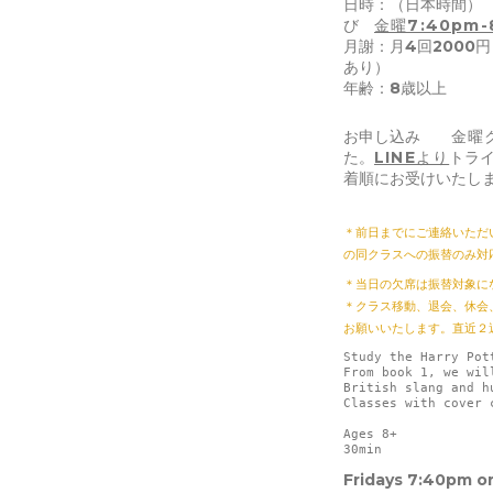
日時：（日本時間
び
金曜7:40pm-
月謝：月4回2000円
あり）
年齢：8歳以上
お申し込み
金曜
た。
LINEより
トラ
着順にお受けいた
＊前日までにご連絡いただ
の同クラスへの振替のみ対
＊当日の欠席は振替対象に
＊クラス移動、退会、休会
お願いいたします。直近２
Study the Harry Pot
From book 1, we wil
British slang and h
Classes with cover 
Ages 8+
30min　
Fridays 7:40pm o