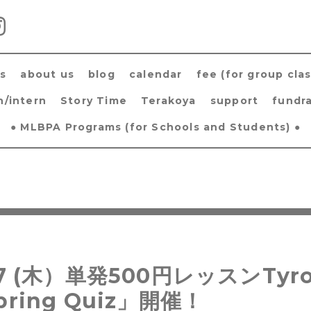
s
about us
blog
calendar
fee (for group clas
h/intern
Story Time
Terakoya
support
fundra
● MLBPA Programs (for Schools and Students) ●
17 (木）単発500円レッスンTyr
pring Quiz」開催！