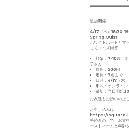
追加開催！
4/17（木）18:30-19
Spring Quiz!
ホワイトボードとマ
してクイズ回答！
対象：7-10歳
子さん
費用：500円
定員：7名まで
日時：4/17（木）1
形式：オンライン（
締切：当日開始3
お友達もお誘いの上
お申し込みは
https://square.
手続きの上で、お支
ーストネームと年齢