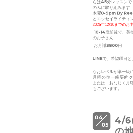
らは45分レッスン
のみに取り組みます
木曜8-9pm By R
とエッセイライティ
2025年12/10までの
10-14歳前後で、
のお子さん
お月謝3800円
LINEで、希望曜日
なおレベルが準一級
月曜の準一級要約
または おなじく月
もございます。
04
4/
05
の地