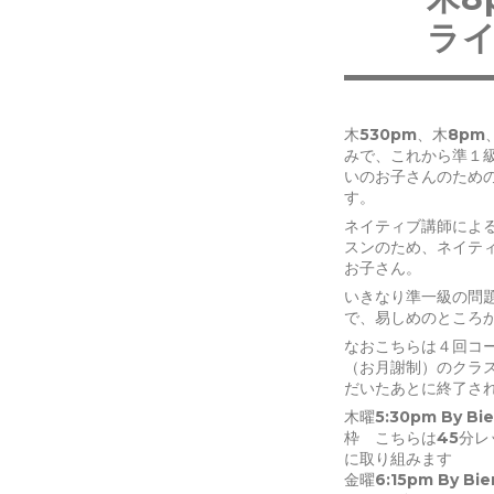
ラ
木530pm、木8p
みで、これから準１級
いのお子さんのため
す。
ネイティブ講師によ
スンのため、ネイテ
お子さん。
いきなり準一級の問
で、易しめのところ
なおこちらは４回コ
（お月謝制）のクラ
だいたあとに終了さ
木曜5:30pm By B
枠 こちらは45分
に取り組みます
金曜6:15pm By B