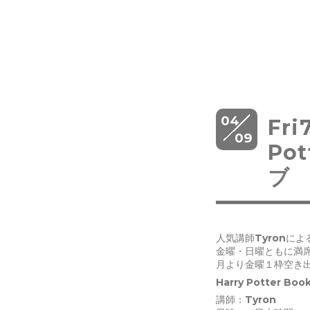
04
Fr
09
Po
ブ
人気講師Tyronに
金曜・日曜ともに満
月より金曜１枠空き
Harry Potter Boo
講師：Tyron