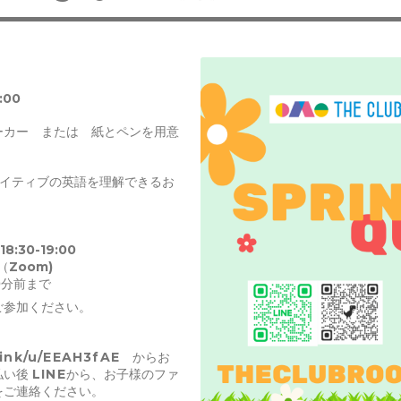
:00
ーカー または 紙とペンを用意
 ネイティブの英語を理解できるお
8:30-19:00
Zoom)
0分前まで
ご参加ください。
link/u/EEAH3fAE
からお
払い後
LINE
から、お子様のファ
をご連絡ください。