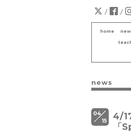
/
/
home
new
teac
news
04
4/
15
「S