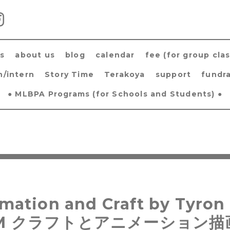
s
about us
blog
calendar
fee (for group clas
h/intern
Story Time
Terakoya
support
fundra
● MLBPA Programs (for Schools and Students) ●
mation and Craft by Tyr
M クラフトとアニメーション描