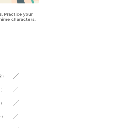
s. Practice your
anime characters.
12）
7）
6）
4）