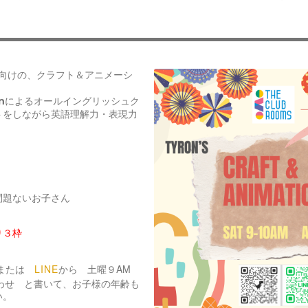
！
後向けの、クラフト＆アニメーシ
onによるオールイングリッシュク
トをしながら英語理解力・表現力
問題ないお子さん
り３枠
LINE
９AM
または
から 土曜
合わせ
と書いて、お子様の年齢も
い。