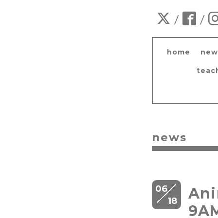
/
/
home
new
teac
news
06
Ani
18
9A