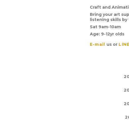
Craft and A
nimat
Bring your art sup
listening skills b
Sat 9am-10am
Age: 9-12yr olds
E-mail
us or
LIN
2
2
2
2