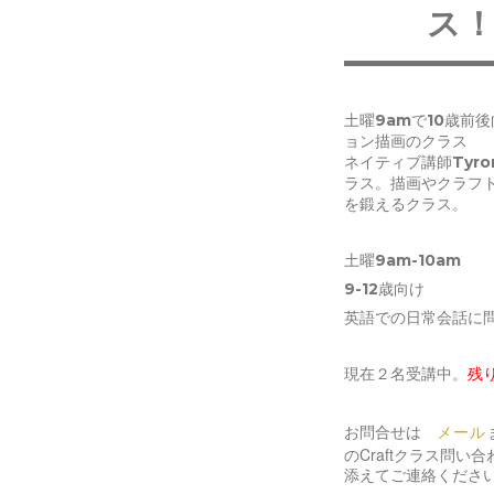
ス
土曜9amで10歳前
ョン描画のクラス
ネイティブ講師Tyr
ラス。描画やクラフ
を鍛えるクラス。
土曜9am-10am
9-12歳向け
英語での日常会話に
現在２名受講中。
残
お問合せは
メール
のCraftクラス問い
添えてご連絡くださ