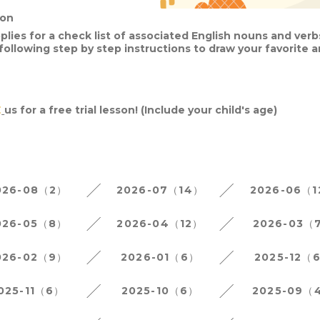
ion
plies for a check list of associated English nouns and verb
y following step by step instructions to draw your favorite 
E
us for a free trial lesson! (Include your child's age)
026-08（2）
2026-07（14）
2026-06（
026-05（8）
2026-04（12）
2026-03（
026-02（9）
2026-01（6）
2025-12（
025-11（6）
2025-10（6）
2025-09（