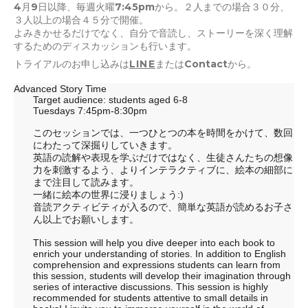
4月9日以降、毎週火曜7:45pmから。２人までの場合３０分、
３人以上の場合４５分で開催。
よみきかせるだけでなく、自分で音読し、ストーリーを深く理解
するためのディスカッションも行います。
トライアルのお申し込みは
LINE
またはContactから。
Advanced Story Time
Target audience: students aged 6-8
Tuesdays 7:45pm-8:30pm
このセッションでは、一つひとつの本を時間をかけて、数回
にわたって深掘りしていきます。
英語の読解や表現を学ぶだけではなく、生徒さんたちの想像
力を刺激するよう、よりインテラクティブに、絵本の細部に
まで注目して読みます。
一緒に絵本の世界に浸りましょう:)
音読アクティビティが入るので、簡単な英語が読めるお子さ
ん以上でお願いします。
This session will help you dive deeper into each book to
enrich your understanding of stories. In addition to English
comprehension and expressions students can learn from
this session, students will develop their imagination through
series of interactive discussions. This session is highly
recommended for students attentive to small details in