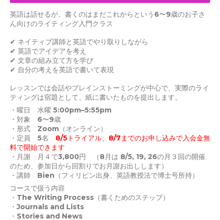
英語は話せるが、書くのはまだこれからという6〜9歳のお子さ
ん向けのライティング入門クラス
✔ ネイティブ講師と英語でやり取りしながら
✔ 英語でアイデアを考え
✔ 文章の組み立て方を学び
✔ 自分の考えを英語で書いて表現
レッスンでは会話やブレインストーミングが中心で、実際のライ
ティングは宿題として、紙に書いたものを提出します。
・曜日 水曜 5:00pm–5:55pm
・対象 6〜9歳
・形式 Zoom（オンライン）
・定員 5名
8/5トライアル、8/7までのお申し込みで入会金無
料で開始できます
・月謝 月４で3,800円 （8月は 8/5, 19, 26の月３回の開催
のため、参加日から回割りでお月謝お出しします）
・講師 Bien（フィリピン出身、英語教授法で博士号所持）
コースで扱う内容
・The Writing Process（書くためのステップ）
・Journals and Lists
・Stories and News