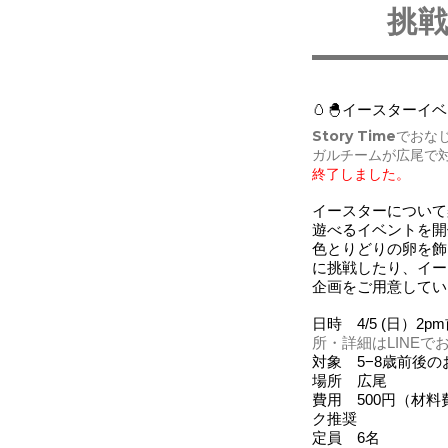
挑
🥚🐣イースターイベ
Story Timeでおな
ガルチームが広尾で
終了しました。
イースターについて
遊べるイベントを開
色とりどりの卵を飾
に挑戦したり、イー
企画をご用意してい
日時　4/5 (日）2p
所・
詳細はLINE
対象　5−8歳前後
場所　広尾　
費用　500円（材
ク推奨
定員　6名