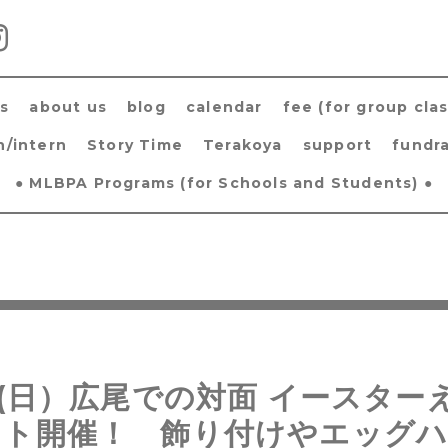
s
about us
blog
calendar
fee (for group clas
h/intern
Story Time
Terakoya
support
fundra
● MLBPA Programs (for Schools and Students) ●
5(日）広尾での対面 イースター
ント開催！ 飾り付けやエッグ