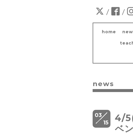
/
/
home
new
teac
news
03
4/
15
ベ