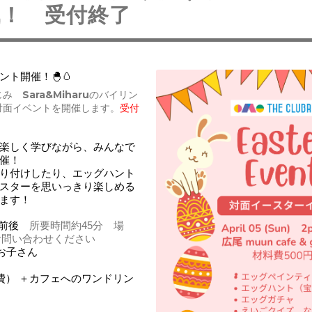
戦！ 受付終了
ント開催！🐣🥚
じみ Sara&Miharuのバイリン
対面イベントを開催します。
受付
楽しく学びながら、みんなで
催！
り付けしたり、エッグハント
スターを思いっきり楽しめる
ます！
m前後　
所要時間約45分 場
でお問い合わせください
のお子さん　
料費） ＋カフェへのワンドリン