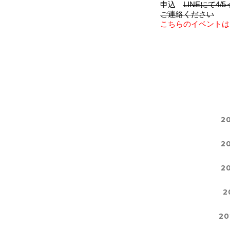
申込　
LINEにて4
ご連絡ください
こちらのイベントは
2
2
2
2
20