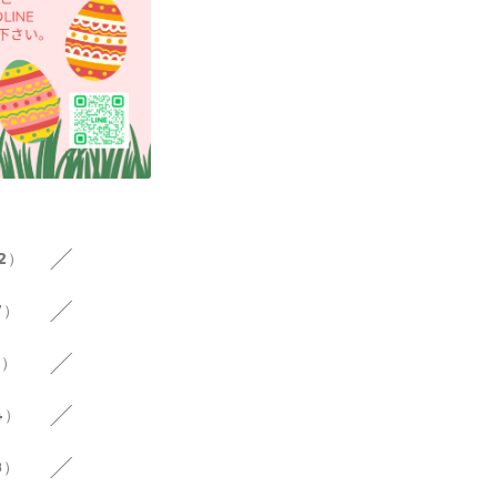
12）
7）
6）
4）
8）