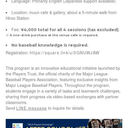
Language: Primarily English (Japanese support available)
Location: muun cafe & gallery, about a 5-minute walk from
Hiroo Station
Fee:
¥4,000 total for all 4 sessions (tax excluded)
※ A one-drink purchase at the venue cafe is required.
No baseball knowledge is required.
Registration:
https://square.link/u/5GNUWJAW
This program is an innovative educational initiative launched by
the Players Trust, the official charity of the Major League
Baseball Players Association, featuring exclusive insights from
Major League Baseball Players. Throughout the program,
students engage in a variety of tasks and teamwork challenges,
sharing their progress via video-based exchanges with partner
classrooms.
Send
LINE message
to inquire for details.