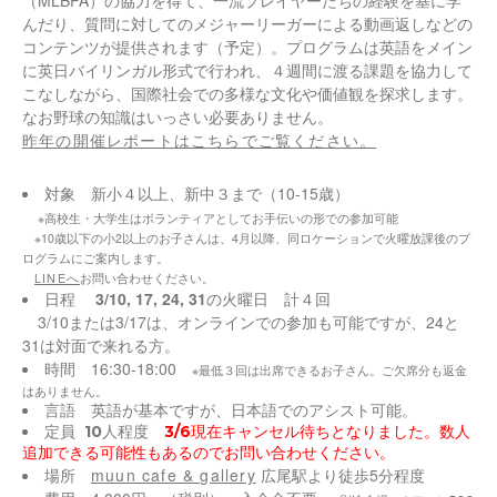
んだり、質問に対してのメジャーリーガーによる動画返しなどの
コンテンツが提供されます（予定）。プログラムは英語をメイン
に英日バイリンガル形式で行われ、４週間に渡る課題を協力して
こなしながら、国際社会での多様な文化や価値観を探求します。
なお野球の知識はいっさい必要ありません。
昨年の開催レポートはこちらでご覧ください。
対象 新小４以上、新中３まで（10-15歳）
※高校生・大学生はボランティアとしてお手伝いの形での参加可能
※10歳以下の小2以上のお子さんは、4月以降、同ロケーションで火曜放課後のプ
ログラムにご案内します。
LINEへ
お問い合わせください。
日程
3/10, 17, 24, 31
の火曜日 計４回
3/10または3/17は、オンラインでの参加も可能ですが、24と
31は対面で来れる方。
時間 16:30-18:00
※
最低３回は出席できるお子さん。ご欠席分も返金
はありません。
言語 英語が基本ですが、日本語でのアシスト可能。
定員 10人程度
3/6現在キャンセル待ちとなりました。数人
追加できる可能性もあるのでお問い合わせください。
場所
muun cafe & gallery
広尾駅より徒歩5分程度