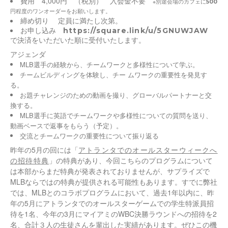
費用 4,000円 （税別） 入会金不要
※
別途会場のカフェに500
円程度のワンオーダーをお願いします。
締め切り 定員に満たし次第。
お申し込み
https://square.link/u/5GNUWJAW
で決済をいただいた順に受付いたします。
アジェンダ
MLB選手の経験から、チームワークと多様性について学ぶ。
チームビルディングを体験し、チー ムワークの重要性を発見す
る。
お題チャレンジのための動画を撮り、グローバルパートナーと交
換する。
MLB選手に英語でチームワークや多様性についての質問を送り、
動画ベースで返事をもらう（予定）。
交流とチームワークの重要性について振り返る
昨年の5月の回には「
アトランタでのオールスターウィークへ
の招待特典
」の特典があり、
今回こちらのプログラムについて
は本部からまだ特典が発表されておりませんが、サプライズで
MLBならではの特典が提供される可能性もあります。すでに弊社
では、MLBとのコラボプログラムにおいて、過去1年以内に、昨
年の5月にアトランタでのオールスターゲームでの学生特派員招
待を1名、今年の3月にマイアミのWBC決勝ラウンドへの招待を2
名、合計３人の生徒さんを輩出した実績があります。ぜひこの機