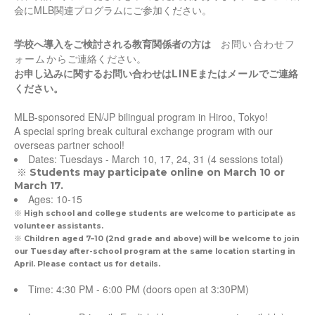
会にMLB関連プログラムにご参加ください。
学校へ導入をご検討される教育関係者の方は
お問い合わせフ
ォームから
ご連絡ください。
お申し込みに関するお問い合わせは
LINE
または
メール
でご連絡
ください。
MLB-sponsored EN/JP bilingual program in Hiroo, Tokyo!
A special spring break cultural exchange program with our
overseas partner school!
Dates: Tuesdays - March 10, 17, 24, 31 (4 sessions total)
※ Students may participate online on March 10 or
March 17.
Ages: 10-15
※ High school and college students are welcome to participate as
volunteer assistants.
※ Children aged 7–10 (2nd grade and above) will be welcome to join
our Tuesday after-school program at the same location starting in
April. Please contact us for details.
Time: 4:30 PM - 6:00 PM (doors open at 3:30PM)