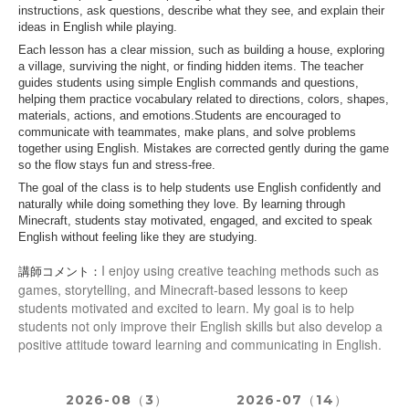
instructions, ask questions, describe what they see, and explain their
ideas in English while playing.
Each lesson has a clear mission, such as building a house, exploring
a village, surviving the night, or finding hidden items. The teacher
guides students using simple English commands and questions,
helping them practice vocabulary related to directions, colors, shapes,
materials, actions, and emotions.
Students are encouraged to
communicate with teammates, make plans, and solve problems
together using English. Mistakes are corrected gently during the game
so the flow stays fun and stress-free.
The goal of the class is to help students use English confidently and
naturally while doing something they love. By learning through
Minecraft, students stay motivated, engaged, and excited to speak
English without feeling like they are studying.
I enjoy using creative teaching methods such as
講師コメント：
games, storytelling, and Minecraft-based lessons to keep
students motivated and excited to learn. My goal is to help
students not only improve their English skills but also develop a
positive attitude toward learning and communicating in English.
2026-08（3）
2026-07（14）