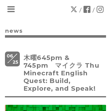
/
/
news
06
木曜645pm &
25
745pm マイクラ Thu
Minecraft English
Quest: Build,
Explore, and Speak!