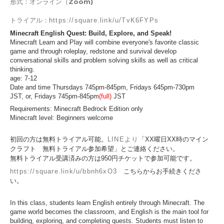
形式：オンライン（Zoom)
トライアル：
https://square.link/u/TvK6FYPs
Minecraft English Quest: Build, Explore, and Speak!
Minecraft Learn and Play will combine everyone's favorite classic
game and through roleplay, redstone and survival develop
conversational skills and problem solving skills as well as critical
thinking.
age: 7-12
Date and time Thursdays 745pm-845pm,
Fridays 645pm-730pm
JST,
or, Fridays 745pm-845pm
(full)
JST
Requirements: Minecraft Bedrock Edition only
Minecraft level: Beginners welcome
初回の方は無料トライアル可能。
LINEより
「XX曜日XX時のマイン
クラフト 無料トライアル参加希望」とご連絡ください。
無料トライアル受講済みの方は950円チケットで参加可能です。
https://square.link/u/bbnh6xO3
こちらからお手続きくださ
い。
In this class, students learn English entirely through Minecraft. The
game world becomes the classroom, and English is the main tool for
building, exploring, and completing quests. Students must listen to