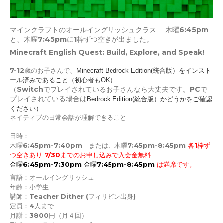
マインクラフトのオールイングリッシュクラス 木曜6:45pm
と、木曜7:45pmに1枠ずつ空きが出ました。
Minecraft English Quest: Build, Explore, and Speak!
7-12歳のお子さんで、
Minecraft Bedrock Edition(統合版）をインスト
ール済みであること（初心者もOK）
（Switchでプレイされているお子さんなら大丈夫です。PCで
プレイされている場合は
Bedrock Edition(統合版）かどうかをご確認
ください）
ネイティブの日常会話が理解できること
日時：
木曜
6:45pm-7:40pm または、木曜
7:45pm-8:45pm
各1枠ず
つ空きあり 7
/30までのお申し込みで入会金無料
金曜6:45pm-7:30pm 金曜7:45pm-8:45pm
は
満席
です。
言語：オールイングリッシュ
年齢：小学生
講師：Teacher Dither (
フィリピン出身)
定員
：
4人まで
月謝：3800円（月４回）