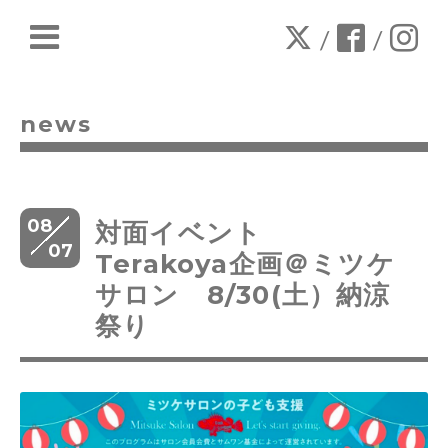
/
/
news
08
対面イベント
07
Terakoya企画＠ミツケ
サロン 8/30(土）納涼
祭り