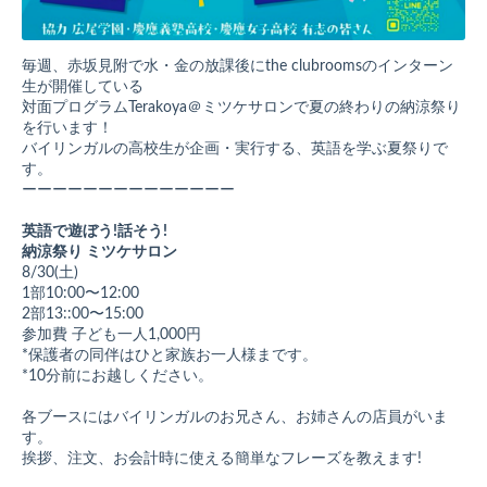
毎週、赤坂見附で水・金の放課後にthe clubroomsのインターン
生が開催している
対面プログラムTerakoya＠ミツケサロンで
夏の終わりの納涼祭り
を行います！
バイリンガルの高校生が企画・実行する、英語を学ぶ夏祭りで
す。
ーーーーーーーーーーーーーー
英語で遊ぼう!話そう!
納涼祭り ミツケサロン
8/30(土)
1部10:00〜12:00
2部13::00〜15:00
参加費 子ども一人1,000円
*保護者の同伴はひと家族お一人様まです。
*10分前にお越しください。
各ブースにはバイリンガルの
お兄さん、お姉さんの店員がいま
す。
挨拶、注文、お会計時に使える
簡単なフレーズを教えます!