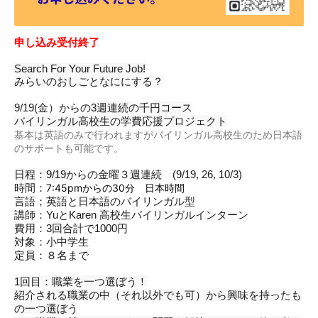
申し込み受付終了
Search For Your Future Job!
みらいのおしごとなににする？
9/19(金）からの
3週連続の千円コース
バイリンガル高校生の学費応援プロジェクト
基本は英語のみで行われますがバイリンガル高校生のため日本語
のサポートも可能です。
日程：9/19
からの金曜３週連続 (9/19, 26, 10/3)
時間：
7:45pmからの30分 日本時間
言語；英語と日本語のバイリンガル型
講師：YuとKaren 高校生バイリンガルインターン
費用：3回合計で1000円
対象：小中学生
定員：８名まで
1回目：職業を一つ選ぼう！
紹介される職業の中（それ以外でも可）から興味を持ったも
の一つ選ぼう