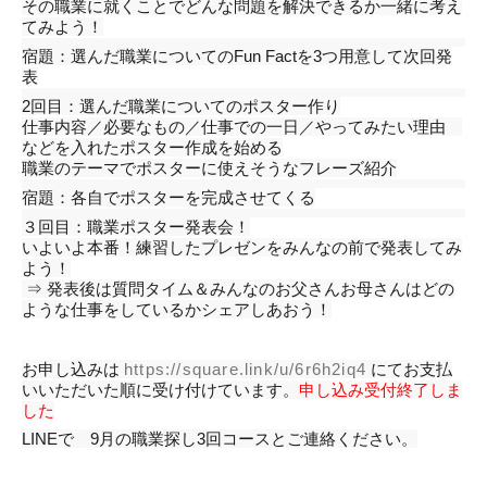
その職業に就くことでどんな問題を解決できるか一緒に考え
てみよう！
宿題：選んだ職業についてのFun Factを3つ用意して次回発
表
2回目：選んだ職業についてのポスター作り
仕事内容／必要なもの／仕事での一日／やってみたい理由
などを入れたポスター作成を始める
職業のテーマでポスターに使えそうなフレーズ紹介
宿題：各自でポスターを完成させてくる
３回目：職業ポスター発表会！
いよいよ本番！練習したプレゼンをみんなの前で発表してみ
よう！
⇒ 発表後は質問タイム＆みんなのお父さんお母さんはどの
ような仕事をしているかシェアしあおう！
お申し込みは
https://square.link/u/6r6h2iq4
にてお支払
いいただいた順に受け付けています。
申し込み受付終了しま
した
LINEで 9月の職業探し3回コースとご連絡ください。