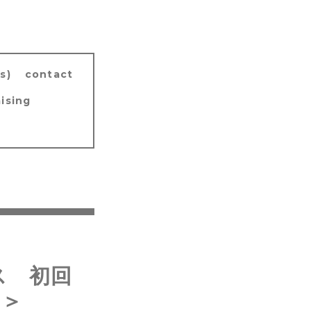
s)
contact
ising
ラス 初回
た＞