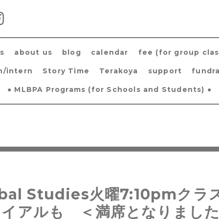
s
about us
blog
calendar
fee (for group clas
h/intern
Story Time
Terakoya
support
fundra
● MLBPA Programs (for Schools and Students) ●
obal Studies火曜7:10pmク
ライアルも ＜満席となりまし