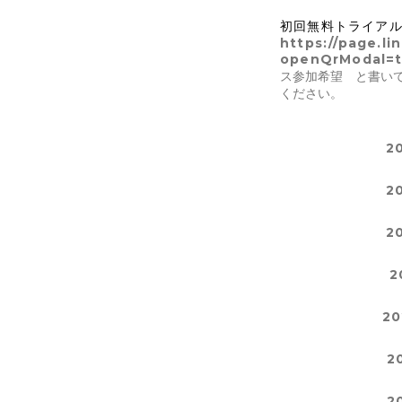
初回無料トライア
https://page.l
openQrModal=t
ス参加希望 と書い
ください。
2
2
2
2
20
2
2