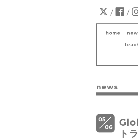
/
/
home
new
teac
news
05
Gl
06
ト