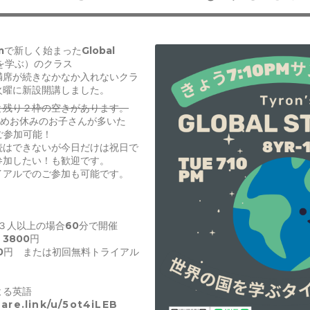
pmで新しく始まったGlobal
国を学ぶ）のクラス
満席が続きなかなか入れないクラ
火曜に新設開講しました。
と残り２枠の空きがあります。
ためお休みのお子さんが多いた
ご参加可能！
続はできないが今日だけは祝日で
参加したい！も歓迎です。
イアルでのご参加も可能です。
３人以上の場合60分で開催
3800円
0円 または初回無料トライアル
よる英語
uare.link/u/5ot4iLEB