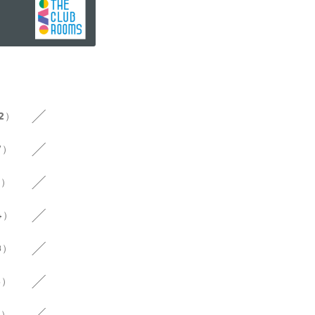
12）
7）
6）
4）
8）
3）
3）