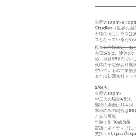
火曜7:10pm-8:10
Studies（世界の
木曜の同じクラスは
スとなっているため
現在
３名様確定、あ
今日5/6は、連休の
め、単発950円での
火曜の予定があり継
空いているので単発
または初回無料トラ
5/6(火）
火曜7:10pm-
お二人の場合45分、
継続の場合は月４回、
本日のみの場合は95
ご参加可能
年齢：8−10歳前後
言語：ネイティブに
支払：
https://sq