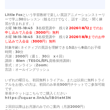
Little Foxという学習教材で楽しい英語アニメーションストーリ
ーで学ぶ30分レッスン（観るだけでなく、話す・読む・聞く練
習が含まれます。）
火曜 18:15-18:45 3名様受講中 残り2
2026年8/12までのお
申し込みで入会金（3000円）無料
木曜 18:15-18:45 3名様受講中 残り2
2026年8/8までのお申
し込みで入会金（3000円）無料
対象年齢: ネイティブの英語を理解できる5歳から8歳のお子様
時間：30分
月謝：2000円（週１、30分 x４回）
講師： Bien（TESOL/EFL資格保持講師）
形式：オンライン（Zoom）
言語：オールイングリッシュ
いずれの曜日も、初回無料トライアル、または以前に無料トライ
アルをお使いの方は、初回のみ単発500円チケットでご参加可能
です。
単発チケットはこちらでご購入ください
https://square.link/u/iB0teM3N
２回目以降はお月謝のみでのご案内（月謝2000円）