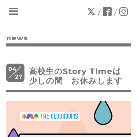
/
/
news
04
高校生のStory TImeは
27
少しの間 お休みします