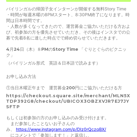
バイリンガルの帰国子女インターンが開催する無料Story Time
・時間が毎週木曜の8PMスタート、8:30PM終了になります。時
間は日本時間です。
・人数が多くなってきたので、運営募金ご協力いただける方およ
び、初参加の方を優先させていただき、その後はインスタでの公
募で先着8名に達した時点でで締め切らせていただきます。
4月24日（木）８PMのStory Time 「ぐりとぐらのピクニッ
ク」
（バイリンガル形式 英語＆日本語で読みます）
お申し込み方法
①
当日木曜正午まで
運営募金200円にご協力いただける方
https://checkout.square.site/merchant/MLN5X
TDP392G8/checkout/UBICOX3OBZXVJR7EJ7JY
SFTP
もしくは初参加の方のお申し込みのみ受け付けます。
まだ参加したことないお子さんの
み、
https://www.instagram.com/p/DIz0rQczqBX/
に
コメントで「参加します！」と返信し、