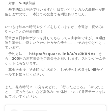
対象 5-8歳前後
基本的には英語で行いますが、日英バイリンガルの高校生が開
催しますので、日本語での発言でも問題ありません。
いつもは絵本の時間やクイズをしていますが、今週は 夏休みに
やったことの発表時間！
通常は当日参加ボタンを押してもらって自由参加ですが、今週は
運営募金にご協力いただいた方から優先に、ご予約を受け付けし
ています。
予約方法
https://square.link/u/nzJK8NAx
か
ら、200円の運営募金をご送金をお願いします。スピンゲームチ
ケットにもなります。
募金送金後、送金時のお名前と、お子様のお名前をLINEかメ
ールでお知らせください。
また、発表時間２−３分をめどに、「行ったところ」「やったこ
と」「買ったもの」など夏休み中の体験について発表テーマを決
めておいてください。