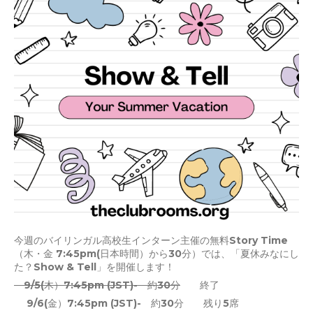
今週のバイリンガル高校生インターン主催の無料Story Time
（木・金 7:45pm(日本時間）から30分）では、「夏休みなにし
た？Show & Tell」を開催します！
9/5(木）7:45pm (JST)- 約30分
終了
9/6(金）7:45pm (JST)- 約30分 残り5席