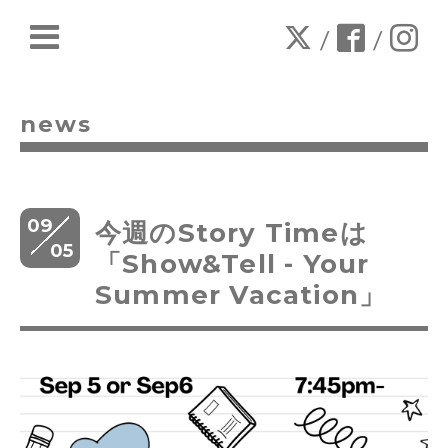
/
/
news
09
今週のStory Timeは
05
「Show&Tell - Your
Summer Vacation」