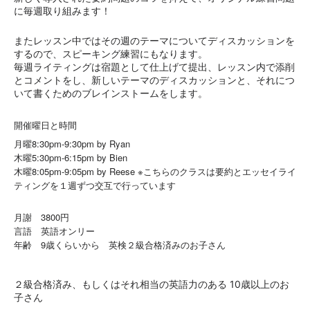
に毎週取り組みます！
またレッスン中ではその週のテーマについてディスカッションを
するので、スピーキング練習にもなります。
毎週ライティングは宿題として仕上げて提出、レッスン内で添削
とコメントをし、新しいテーマのディスカッションと、それにつ
いて書くためのブレインストームをします。
開催曜日と時間
月曜8:30pm-9:30pm by Ryan
木曜5:30pm-6:15pm by Bien
木曜8:05pm-9:05pm by Reese ※こちらのクラスは要約とエッセイライ
ティングを１週ずつ交互で行っています　
月謝　3800円
言語　英語オンリー
年齢　9歳くらいから　英検２級合格済みのお子さん
２級合格済み、もしくはそれ相当の英語力のある 10歳以上のお
子さん