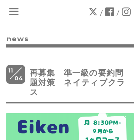
/
/
news
11
再募集 準一級の要約問
04
題対策 ネイティブクラ
ス