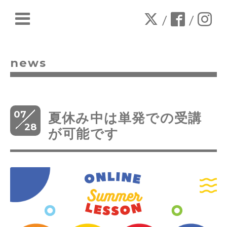
/
/
news
07
夏休み中は単発での受講
28
が可能です