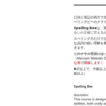
口頭と筆記の両方で
ペリングビーのクラ
Spelling Bee
をいか正確に言える
スペリング力だけで
な品詞の鋭い理解を
きます。
このクラス受講には
（
Merriam Webster
な形で開催します！
8才以上で、中級以
級以上）
Spelling Bee
description:
This course is design
abilities, both orally 