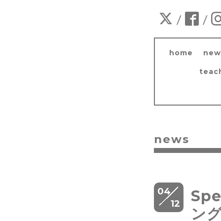
/
/
home
new
teac
news
04
Spe
12
ング