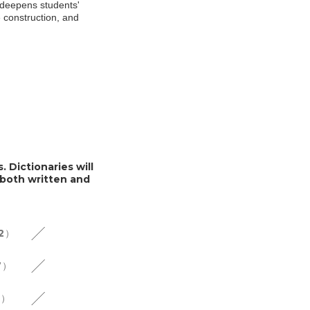
o deepens students'
e construction, and
. Dictionaries will
 both written and
12）
7）
6）