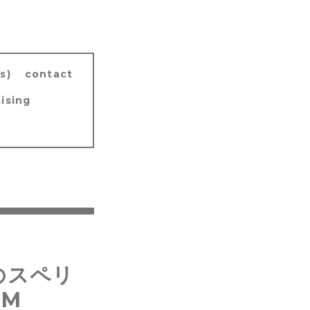
s)
contact
ising
inのスペリ
PM