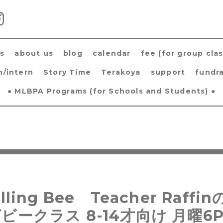
s
about us
blog
calendar
fee (for group clas
h/intern
Story Time
Terakoya
support
fundra
● MLBPA Programs (for Schools and Students) ●
lling Bee Teacher Raff
ビークラス 8-14才向け 月曜6