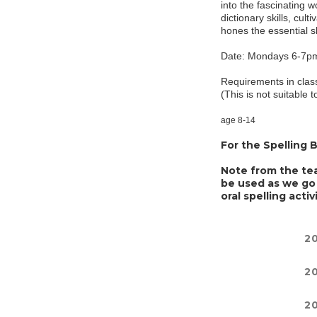
into the fascinating 
dictionary skills, cul
hones the essential sk
Date: Mondays 6-7p
Requirements in class
(This is not suitable
age 8-14
For the Spelling B
Note from the teac
be used as we go 
oral spelling activi
2
2
2