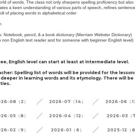
world of words. The class not only sharpens spelling proficiency but als
tivates a keen understanding of various parts of speech, refines sentenc
ill of placing words in alphabetical order.
m
: Notebook, pencil, & a book dictionary (Merriam Webster Dictionary)
 to non English text reader and for someone with beginner English level)
ee, English level can start at least at intermediate level.
her: Spelling list of words will be provided for the lessons
deeper in learning words and its etymology. There will be
ties.
026-08（2）
2026-07（14）
2026-06（
026-05（8）
2026-04（12）
2026-03（
026-02（9）
2026-01（6）
2025-12（