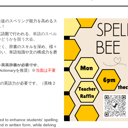
生徒のスペリング能力を高めるス
ス！
は、英語圏で行われる、
単語のスペル
かどうかを競う大会。
なく、辞書のスキルを深め、様々
養い、単語知識や
文の構成力
を磨
、英英辞書が必要です
。
 Dictionaryを推奨）※
当面は不要
上の英語力が必要です。（英検２
ed to enhance students' spelling
and in written form, while delving