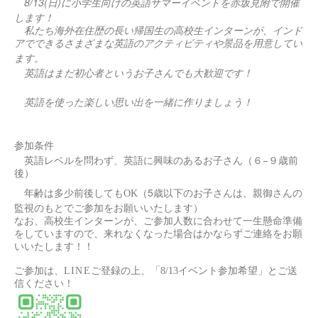
8/13(
)
日
に小学生向けの英語サマーイベントを赤坂見附で開催
します！
私たち海外在住歴の長い帰国生の高校生インターンが、インド
アでできるさまざまな英語のアクティビティや景品を用意してい
ます。
英語はまだ初心者というお子さんでも大歓迎です！
英語を使った楽しい思い出を一緒に作りましょう！
参加条件
−
英語レベルを問わず、英語に興味のあるお子さん（６
９歳前
後）
（5歳以下のお子さんは、親御さんの
年齢は多少前後してもOK
監視のもとでご参加をお願いいたします）
なお、高校生インターンが、ご参加人数に合わせて一生懸命準備
をしていますので、来れなくなった場合はかならずご連絡をお願
いいたします！！
ご参加は、
LINE
ご登録の上、「8/13イベント参加希望」とご送
信ください！