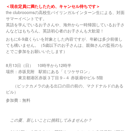
＜現在定員に満たしたため、キャンセル待ちです＞
the clubrooomsの高校生バイリンガルインターン生による、対面
サマーイベントです。
英語を学んでいるお子さんや、海外から一時帰国しているお子さ
んなどはもちろん、英語初心者のお子さんも大歓迎！
おもに6-9歳くらいを対象とした内容ですが、年齢は多少前後し
ても構いません。（5歳以下のお子さんは、親御さんの監視のも
とでご参加をお願いいたします）
8
13
10
12
月
日（日）
時半から
時半
場所：赤坂見附 駅前にある「ミツケサロン」
東京都港区赤坂３丁目９−４ 赤坂扇やビル 5階
（ビックカメラのある出口の目の前の、マクドナルドのある
ビル）
参加費：無料
この夏、新しいことに挑戦してみませんか？