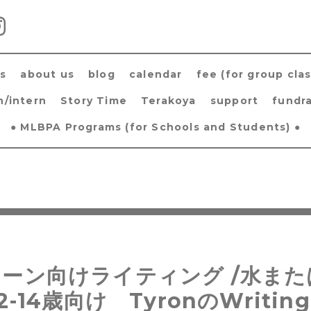
s
about us
blog
calendar
fee (for group clas
h/intern
Story Time
Terakoya
support
fundra
● MLBPA Programs (for Schools and Students) ●
ーン向けライティング /水また
12-14歳向け TyronのWriti