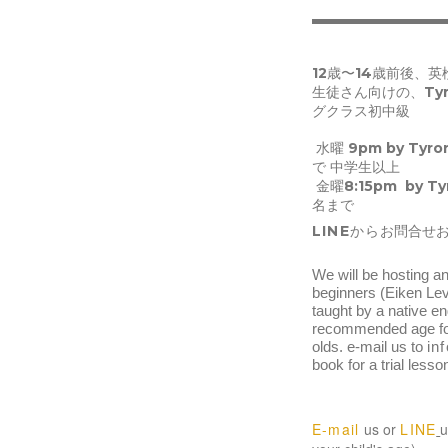
12歳〜14歳前後、
生徒さん向けの、Ty
グクラス初中級
水曜 9pm by Ty
で 中学生以上
金曜8:15pm by 
名まで
LINEから
お問合せ
We will be hosting an
beginners (Eiken Leve
taught by a native en
recommended age for
olds. e-mail us to 
in
book for a trial lesso
E-mail
us or
LINE
u