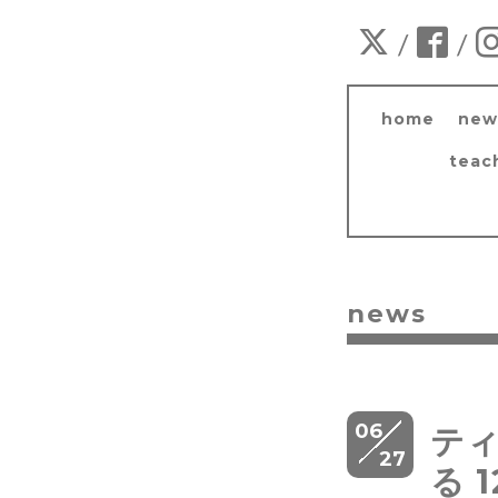
/
/
home
new
teac
news
06
ティ
27
る 