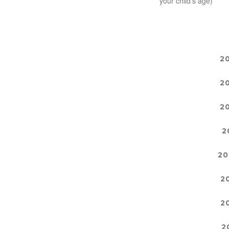
your child's age)
2
2
2
2
20
2
2
2